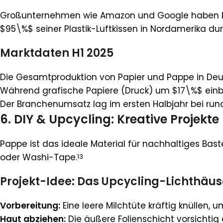
Großunternehmen wie Amazon und Google haben ber
$95\%$ seiner Plastik-Luftkissen in Nordamerika dur
Marktdaten H1 2025
Die Gesamtproduktion von Papier und Pappe in Deuts
Während grafische Papiere (Druck) um $17\%$ ein
Der Branchenumsatz lag im ersten Halbjahr bei rund 
6. DIY & Upcycling: Kreative Projekt
Pappe ist das ideale Material für nachhaltiges Bas
oder Washi-Tape.
13
Projekt-Idee: Das Upcycling-Lichthäu
Vorbereitung:
Eine leere Milchtüte kräftig knüllen, u
Haut abziehen:
Die äußere Folienschicht vorsichtig