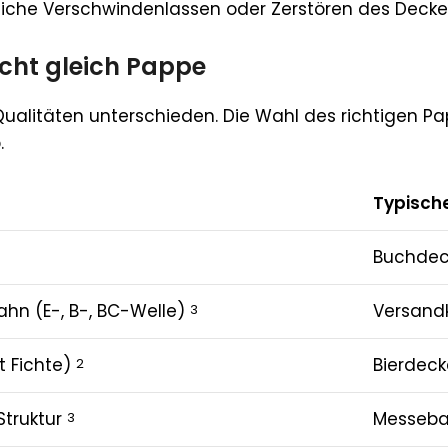
iche Verschwindenlassen oder Zerstören des Deckel
icht gleich Pappe
en Qualitäten unterschieden. Die Wahl des richtige
.
Typisch
Buchdec
ahn (E-, B-, BC-Welle)
Versand
3
t Fichte)
Bierdeck
2
truktur
Messebau
3