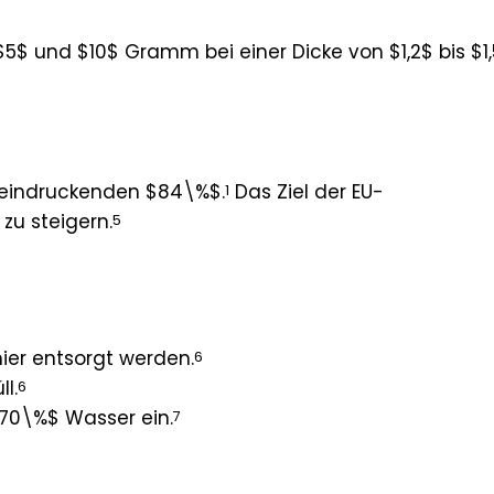
$ und $10$ Gramm bei einer Dicke von $1,2$ bis $1
beeindruckenden $84\%$.
Das Ziel der EU-
1
zu steigern.
5
ier entsorgt werden.
6
l.
6
$70\%$ Wasser ein.
7