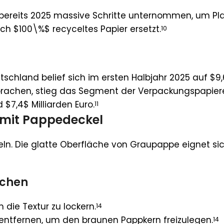
eits 2025 massive Schritte unternommen, um Plas
ch $100\%$ recyceltes Papier ersetzt.
10
chland belief sich im ersten Halbjahr 2025 auf $9,
brachen, stieg das Segment der Verpackungspapier
$7,4$ Milliarden Euro.
11
e mit Pappedeckel
teln. Die glatte Oberfläche von Graupappe eignet s
schen
m die Textur zu lockern.
14
 entfernen, um den braunen Pappkern freizulegen.
14