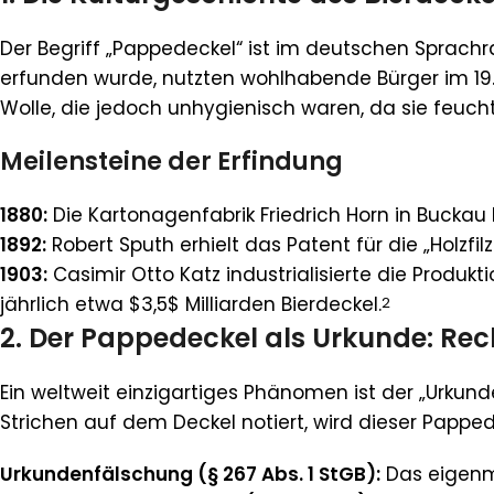
Der Begriff „Pappedeckel“ ist im deutschen Sprac
erfunden wurde, nutzten wohlhabende Bürger im 19. 
Wolle, die jedoch unhygienisch waren, da sie feucht
Meilensteine der Erfindung
1880:
Die Kartonagenfabrik Friedrich Horn in Buckau
1892:
Robert Sputh erhielt das Patent für die „Holz
1903:
Casimir Otto Katz industrialisierte die Produkt
jährlich etwa $3,5$ Milliarden Bierdeckel.
2
2. Der Pappedeckel als Urkunde: Rec
Ein weltweit einzigartiges Phänomen ist der „Urku
Strichen auf dem Deckel notiert, wird dieser Pappe
Urkundenfälschung (§ 267 Abs. 1 StGB):
Das eigenmä