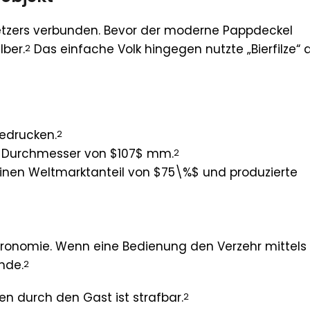
setzers verbunden. Bevor der moderne Pappdeckel
lber.
Das einfache Volk hingegen nutzte „Bierfilze“ 
2
bedrucken.
2
nen Durchmesser von $107$ mm.
2
n einen Weltmarktanteil von $75\%$ und produzierte
stronomie. Wenn eine Bedienung den Verzehr mittels
nde.
2
 durch den Gast ist strafbar.
2