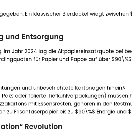
eben. Ein klassischer Bierdeckel wiegt zwischen $5
ing und Entsorgung
g. Im Jahr 2024 lag die Altpapiereinsatzquote bei 
yclingquoten für Papier und Pappe auf über $90\%$ 
itungen und unbeschichtete Kartonagen hinein.
6
a Paks oder folierte Tiefkühlverpackungen) müssen h
zzakartons mit Essensresten, gehören in den Restmül
ch zu Frischfaserpapier bis zu $60\%$ Energie und 
zation“ Revolution