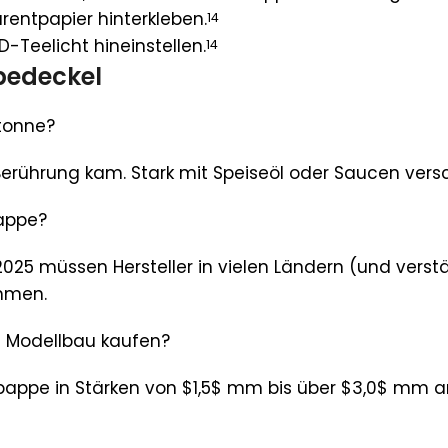
entpapier hinterkleben.
14
-Teelicht hineinstellen.
14
pedeckel
rtonne?
Berührung kam. Stark mit Speiseöl oder Saucen vers
appe?
t 2025 müssen Hersteller in vielen Ländern (und vers
mmen.
n Modellbau kaufen?
upappe in Stärken von $1,5$ mm bis über $3,0$ mm a