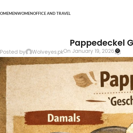
OME
MEN
WOMEN
OFFICE AND TRAVEL
Pappedeckel Gu
On January 19, 2026
0
Posted by
Wolveyes.pk